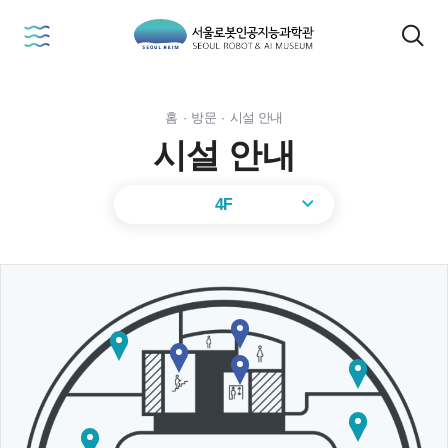
본문 내용 바로가기
서
검
울
색
로
봇
인
홈
·
방문
·
시설 안내
공
지
시설 안내
능
과
학
4F
관
SEOUL
ROBOT
&
MUSEUM
화
전
장
계
시
엘
실
운
단
물
리
영
실
유
베
요
지
오
이
원
보
오
픈
터
실