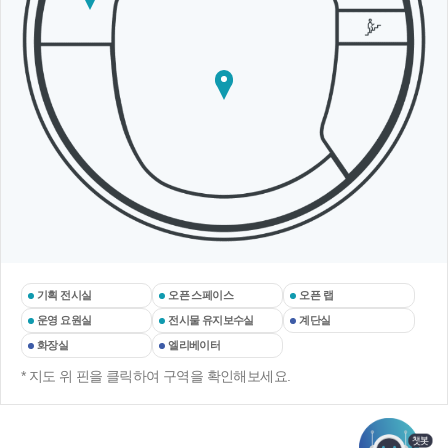
수
픈
랩
실
스
페
이
기
스
획
전
시
실
기획 전시실
오픈 스페이스
오픈 랩
운영 요원실
전시물 유지보수실
계단실
화장실
엘리베이터
* 지도 위 핀을 클릭하여 구역을 확인해보세요.