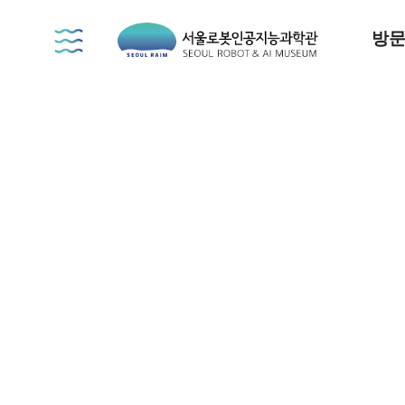
서
방
울
로
봇
인
공
지
능
과
학
관
SEOUL
ROBOT
&
MUSEUM