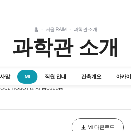
기본형 (Type B
홈
·
서울 RAIM
·
과학관 소개
과학관 소개
사말
MI
직원 안내
건축개요
아카
선
택
됨
MI 다운로드