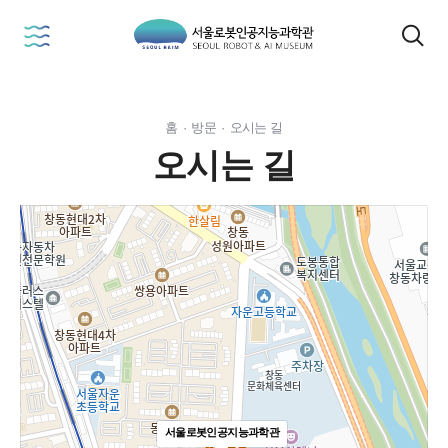
본문 내용 바로가기
서
검
울
색
로
봇
인
공
홈
·
방문
·
오시는 길
지
오시는 길
능
과
학
관
SEOUL
ROBOT
&
MUSEUM
서울로봇인공지능과학관