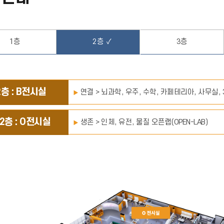
1층
2층
3층
2층 : B전시실
연결 > 뇌과학, 우주, 수학, 카페테리아, 사무실,
2층 : O전시실
생존 > 인체, 유전, 물질 오픈랩(OPEN-LAB)