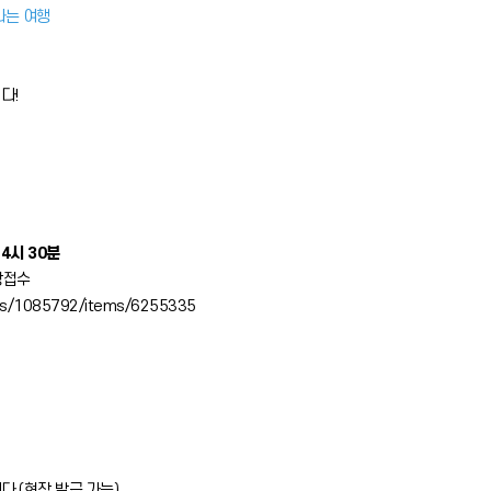
나는 여행
다!
 4시 30분
장접수
izes/1085792/items/6255335
.(현장 발급 가능)