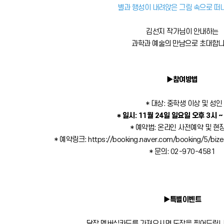
별과 행성이 내려앉은 그림 속으로 떠
김선지 작가님이 안내하는
과학과 예술의 만남으로 초대합니
▶참여방법
* 대상: 중학생 이상 및 성인
* 일시: 11월 24일 일요일 오후 3시 ~
* 예약법: 온라인 사전예약 및 현
* 예약링크:
https://booking.naver.com/booking/5/b
* 문의: 02-970-4581
▶특별이벤트
달작 멤버십카드를 가져오시면 도장을 찍어드립니다