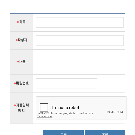
제
*
제목
목
작
*
작성자
성
자
내
용
*
내용
비
*
비밀번호
밀
번
호
*
자동입력
방지