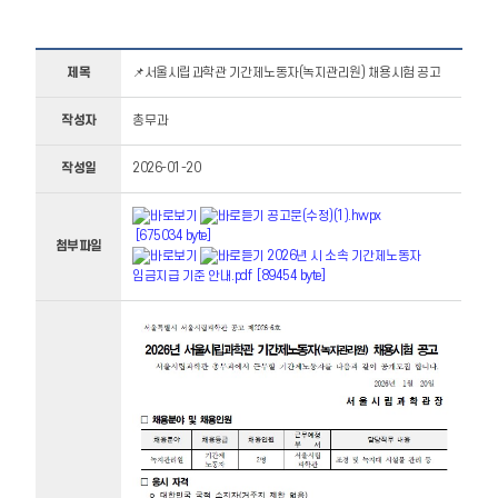
제목
📌서울시립과학관 기간제노동자(녹지관리원) 채용시험 공고
작성자
총무과
작성일
2026-01-20
공고문(수정)(1).hwpx
[675034 byte]
첨부파일
2026년 시 소속 기간제노동자
임금지급 기준 안내.pdf [89454 byte]